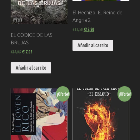
El Hechizo. El Reino de
Angria 2
€
13,50
€
12,80
EL CODICE DE LAS
BRUJAS
Añadir al carrito
€
17,95
€
17,05
Añadir al carrito
¡Oferta!
¡Oferta!