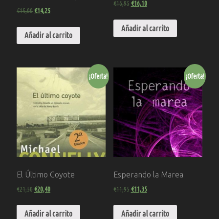
€
16,95
€
16,10
€
15,00
€
14,25
Añadir al carrito
Añadir al carrito
¡Oferta!
¡Oferta!
El Último Coyote
Esperando la Marea
€
21,50
€
20,40
€
11,95
€
11,35
Añadir al carrito
Añadir al carrito