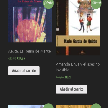
¡Oferta!
¡Oferta!
Aelita. La Reina de Marte
€
15,00
€
14,25
Amanda Linus y el asesino
invisible
Añadir al carrito
€
10,95
€
8,20
Añadir al carrito