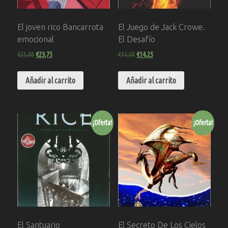
El joven rico Bancarrota
El Juego de Jack Crowe.
emocional
El Desafío
€
25,00
€
23,75
€
15,00
€
14,25
Añadir al carrito
Añadir al carrito
¡Oferta!
¡Oferta!
El Santuario
El Secreto De Los Cielos