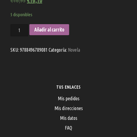
€
16,95
€
16,10
5 disponibles
El
Añadir al carrito
segundo
Grial
cantidad
SKU:
9788496789081
Categoría:
Novela
TUS ENLACES
Mis pedidos
Mis direcciones
Mis datos
FAQ