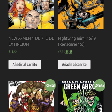
NEW X-MEN 1 DE 7: E DE
Nightwing núm. 16/ 9
EXTINCION
(Renacimiento)
€
14,42
€
7,25
€
5,45
Añadir al carrito
Añadir al carrito
¡Oferta!
¡Oferta!