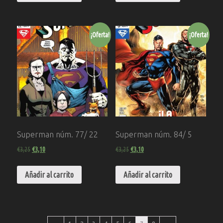
¡Oferta!
¡Oferta!
Superman núm. 77/ 22
Superman núm. 84/ 5
€
3,25
€
3,10
€
3,25
€
3,10
Añadir al carrito
Añadir al carrito