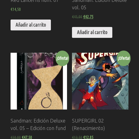
vol. 05
€
14,50
€
45,00
€
42,75
Añadir al carrito
Añadir al carrito
¡Oferta!
¡Oferta!
Sandman: Edición Deluxe
SUPERGIRL 02
vol. 05 – Edición con fund
(Renacimiento)
€
50,00
€
47,50
€
13,50
€
12,85