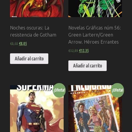
Noches oscuras: La
Novelas Gráficas núm 56:
resistencia de Gotham
Green Lartern/Green
Arrow. Héroes Errantes
€
8,50
€
8,05
€
12,99
€
12,35
Añadir al carrito
Añadir al carrito
¡Oferta!
¡Oferta!