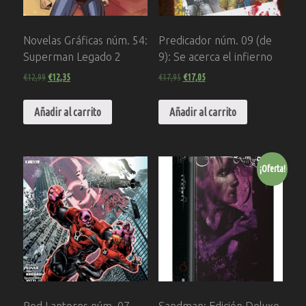
Novelas Gráficas núm. 54:
Predicador núm. 09 (de
Superman Legado 2
9): Se acerca el infierno
€
12,99
€
12,35
€
17,95
€
17,05
Añadir al carrito
Añadir al carrito
¡Oferta!
Red Lanterns núm. 07
Sandman: Edición Deluxe