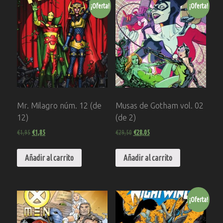
¡Oferta!
¡Oferta!
Mr. Milagro núm. 12 (de
Musas de Gotham vol. 02
12)
(de 2)
€
1,95
€
1,85
€
29,50
€
28,05
Añadir al carrito
Añadir al carrito
¡Oferta!