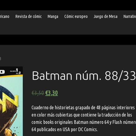
ricano
Revista de cómic
Manga
Cómic europeo
Juego de Mesa
Narrati
3
Batman núm. 88/3
€
3,50
€
3,30
Cuaderno de historietas grapado de 48 páginas interiores
en color más cubiertas que contiene la traducción de los
comic books originales Batman número 64 y Flash númer
64 publicados en USA por DC Comics.