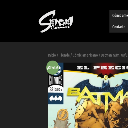
Cómic ame
Contacto
Inicio
/
Tienda
/
Cómic americano
/ Batman núm. 88/3
¡Oferta!