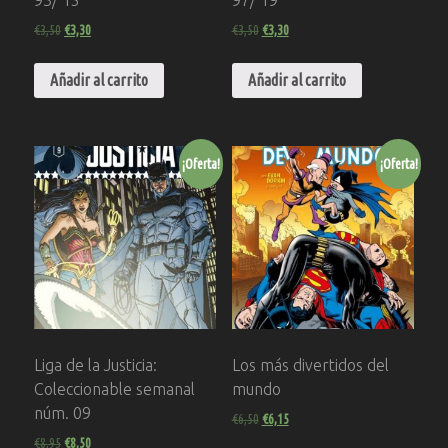
€
3,50
€
3,30
€
3,50
€
3,30
Añadir al carrito
Añadir al carrito
¡Oferta!
¡Oferta!
Liga de la Justicia:
Los más divertidos del
Coleccionable semanal
mundo
núm. 09
€
6,50
€
6,15
€
8,95
€
8,50